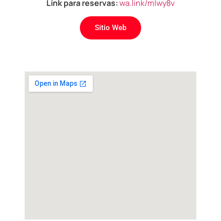
Link para reservas:
wa.link/mlwy8v
Sitio Web